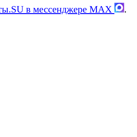
хты.SU в мессенджере MAX
.